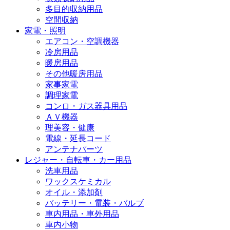
多目的収納用品
空間収納
家電・照明
エアコン・空調機器
冷房用品
暖房用品
その他暖房用品
家事家電
調理家電
コンロ・ガス器具用品
ＡＶ機器
理美容・健康
電線・延長コード
アンテナパーツ
レジャー・自転車・カー用品
洗車用品
ワックスケミカル
オイル・添加剤
バッテリー・電装・バルブ
車内用品・車外用品
車内小物