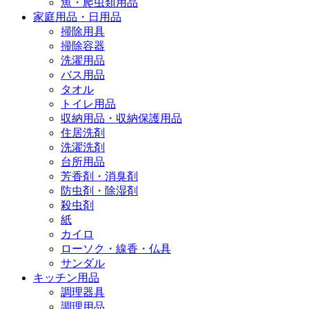
魚・爬虫類用品
家庭用品・日用品
掃除用具
掃除容器
洗濯用品
バス用品
タオル
トイレ用品
収納用品・収納保護用品
住居洗剤
洗濯洗剤
台所用品
芳香剤・消臭剤
防虫剤・除湿剤
殺虫剤
紙
カイロ
ローソク・線香・仏具
サンダル
キッチン用品
調理器具
調理用品