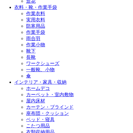
造花
衣料・靴・作業手袋
作業衣料
実用衣料
防寒用品
作業手袋
雨合羽
作業小物
靴下
長靴
ワークシューズ
一般靴、小物
傘
インテリア・家具・収納
ホームデコ
カーペット・室内敷物
屋内床材
カーテン・ブラインド
座布団・クッション
ベッド・寝具
こたつ用品
衣類収納用品