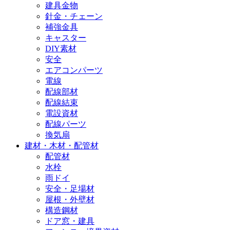
建具金物
針金・チェーン
補強金具
キャスター
DIY素材
安全
エアコンパーツ
電線
配線部材
配線結束
電設資材
配線パーツ
換気扇
建材・木材・配管材
配管材
水栓
雨ドイ
安全・足場材
屋根・外壁材
構造鋼材
ドア窓・建具