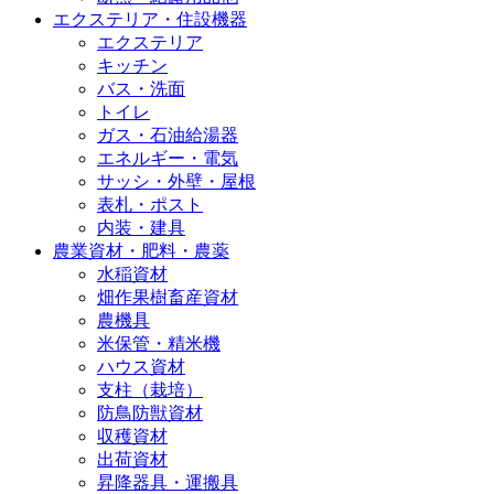
エクステリア・住設機器
エクステリア
キッチン
バス・洗面
トイレ
ガス・石油給湯器
エネルギー・電気
サッシ・外壁・屋根
表札・ポスト
内装・建具
農業資材・肥料・農薬
水稲資材
畑作果樹畜産資材
農機具
米保管・精米機
ハウス資材
支柱（栽培）
防鳥防獣資材
収穫資材
出荷資材
昇降器具・運搬具