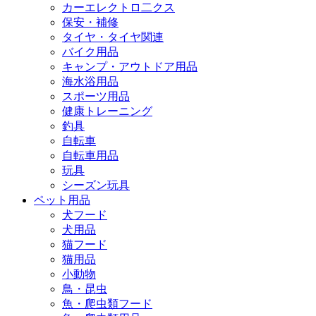
カーエレクトロ二クス
保安・補修
タイヤ・タイヤ関連
バイク用品
キャンプ・アウトドア用品
海水浴用品
スポーツ用品
健康トレーニング
釣具
自転車
自転車用品
玩具
シーズン玩具
ペット用品
犬フード
犬用品
猫フード
猫用品
小動物
鳥・昆虫
魚・爬虫類フード