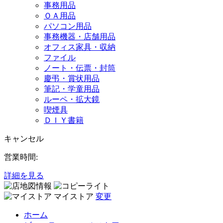
事務用品
ＯＡ用品
パソコン用品
事務機器・店舗用品
オフィス家具・収納
ファイル
ノート・伝票・封筒
慶弔・賞状用品
筆記・学童用品
ルーペ・拡大鏡
喫煙具
ＤＩＹ書籍
キャンセル
営業時間:
詳細を見る
マイストア
変更
ホーム