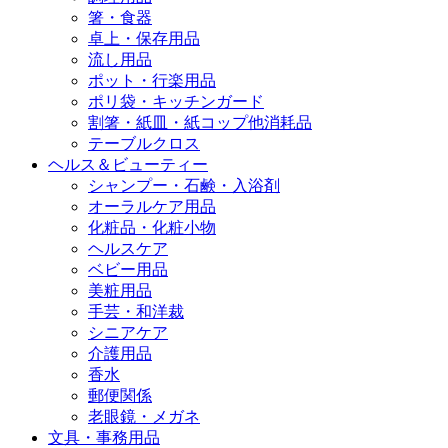
箸・食器
卓上・保存用品
流し用品
ポット・行楽用品
ポリ袋・キッチンガード
割箸・紙皿・紙コップ他消耗品
テーブルクロス
ヘルス＆ビューティー
シャンプー・石鹸・入浴剤
オーラルケア用品
化粧品・化粧小物
ヘルスケア
ベビー用品
美粧用品
手芸・和洋裁
シニアケア
介護用品
香水
郵便関係
老眼鏡・メガネ
文具・事務用品