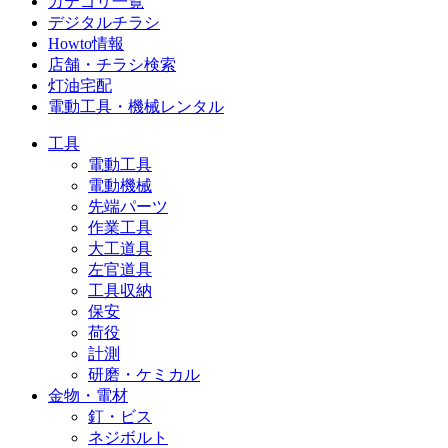
カテゴリ一覧
デジタルチラシ
Howto情報
店舗・チラシ検索
灯油宅配
電動工具・機械レンタル
工具
電動工具
電動機械
先端パーツ
作業工具
大工道具
左官道具
工具収納
保安
荷役
計測
研磨・ケミカル
金物・電材
釘・ビス
ネジボルト