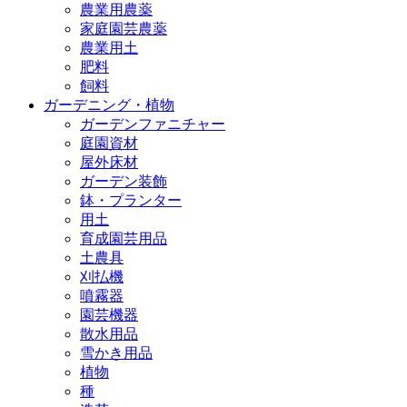
農業用農薬
家庭園芸農薬
農業用土
肥料
飼料
ガーデニング・植物
ガーデンファニチャー
庭園資材
屋外床材
ガーデン装飾
鉢・プランター
用土
育成園芸用品
土農具
刈払機
噴霧器
園芸機器
散水用品
雪かき用品
植物
種